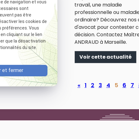
ce de navigation et vous
tion. Contactez Maître
travail, une maladie
cessaires sont
D pour un
professionnelle ou maladi
peuvent pas être
agnement expert.
ordinaire? Découvrez nos 
ésactiver les cookies de
d'avocat pour contester c
s préférences. Vous
cette actualité
décision. Contactez Maîtr
 cliquant sur le lien
ter que la désactivation
ANDRAUD à Marseille.
ionnalités du site.
Voir cette actualité
 et fermer
«
1
2
3
4
5
6
7