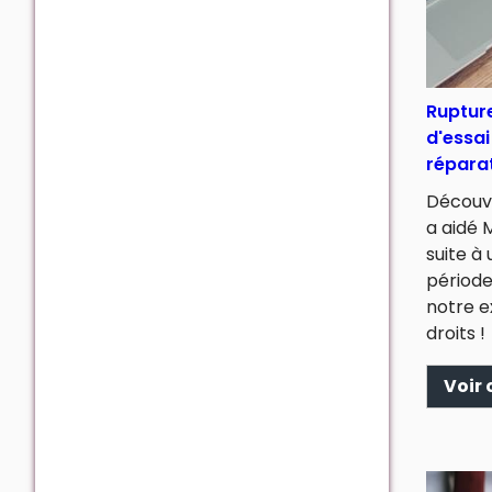
Ruptur
d'essai
réparat
Découv
a aidé 
suite à
période
notre e
droits !
Voir 