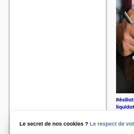
Résilia
liquida
Découv
Le secret de nos cookies ?
Le respect de vot
droits s
résiliat