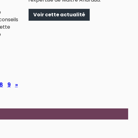
e
Voir cette actualité
conseils
ette
e
8
9
»