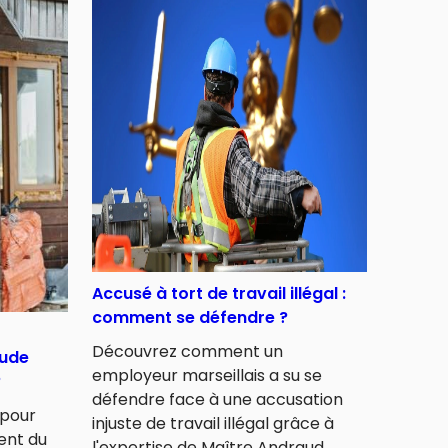
Accusé à tort de travail illégal :
comment se défendre ?
Découvrez comment un
tude
employeur marseillais a su se
?
défendre face à une accusation
 pour
injuste de travail illégal grâce à
dent du
l'expertise de Maître Andraud.