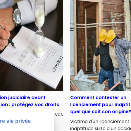
tion judiciaire avant
Comment contester un
tion : protégez vos droits
licenciement pour inapti
quel que soit son origine
rez comment protéger vos
re vie privée
alariaux lors d'une
Victime d'un licenciement
ion judiciaire avant
inaptitude suite à un acci