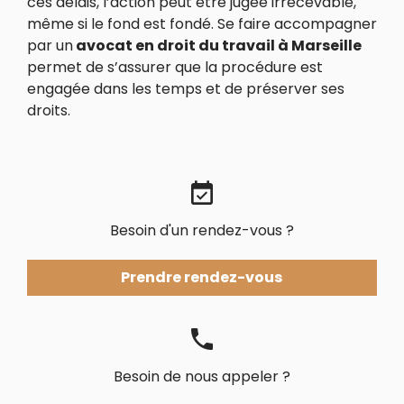
ces délais, l’action peut être jugée irrecevable,
même si le fond est fondé. Se faire accompagner
par un
avocat en droit du travail à Marseille
permet de s’assurer que la procédure est
engagée dans les temps et de préserver ses
droits.
event_available
Besoin d'un rendez-vous ?
Prendre rendez-vous
phone
Besoin de nous appeler ?