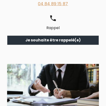
04 84 89 15 87
phone
Rappel
Je souhaite être rappelé(e)