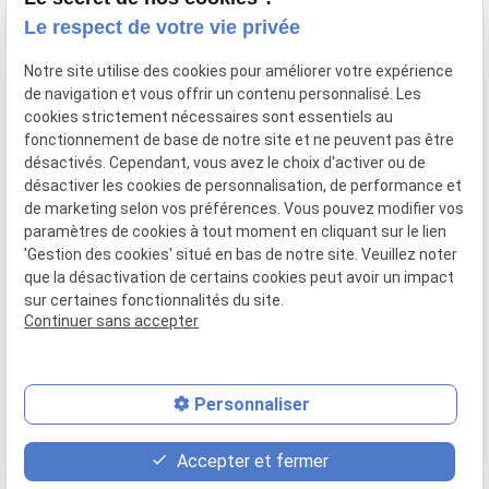
Le respect de votre vie privée
63 rue Paradis
lundi au
Notre site utilise des cookies pour améliorer votre expérience
04 84 89 15 87
13006 MARSEILLE
de navigation et vous offrir un contenu personnalisé. Les
vendredi : 9h
cookies strictement nécessaires sont essentiels au
- 18h30
fonctionnement de base de notre site et ne peuvent pas être
désactivés. Cependant, vous avez le choix d'activer ou de
désactiver les cookies de personnalisation, de performance et
de marketing selon vos préférences. Vous pouvez modifier vos
SIRET :
52025096000066
paramètres de cookies à tout moment en cliquant sur le lien
'Gestion des cookies' situé en bas de notre site. Veuillez noter
que la désactivation de certains cookies peut avoir un impact
Plan du
Mentions
Politique de
Gestion
sur certaines fonctionnalités du site.
site
légales
confidentialité
des
Continuer sans accepter
cookies
Personnaliser
place
contact_page
phone
Accepter et fermer
Plan d'accès
Contact
04 84 89 15 87