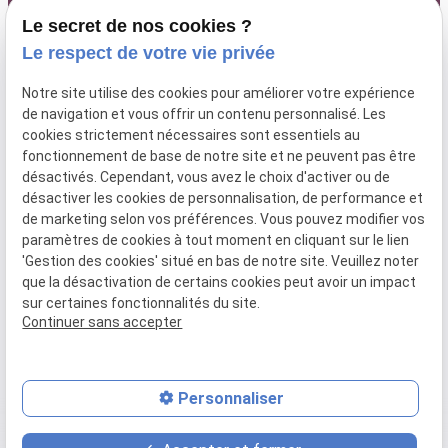
Le secret de nos cookies ?
Le respect de votre vie privée
63 rue Paradis
lundi au
Notre site utilise des cookies pour améliorer votre expérience
04 84 89 15 87
13006 MARSEILLE
de navigation et vous offrir un contenu personnalisé. Les
vendredi : 9h
cookies strictement nécessaires sont essentiels au
- 18h30
fonctionnement de base de notre site et ne peuvent pas être
désactivés. Cependant, vous avez le choix d'activer ou de
désactiver les cookies de personnalisation, de performance et
de marketing selon vos préférences. Vous pouvez modifier vos
SIRET :
52025096000066
paramètres de cookies à tout moment en cliquant sur le lien
'Gestion des cookies' situé en bas de notre site. Veuillez noter
que la désactivation de certains cookies peut avoir un impact
Plan du
Mentions
Politique de
Gestion
sur certaines fonctionnalités du site.
site
légales
confidentialité
des
Continuer sans accepter
cookies
Personnaliser
place
contact_page
phone