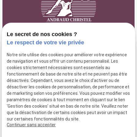
Le secret de nos cookies ?
Le respect de votre vie privée
63 rue Paradis
lundi au
Notre site utilise des cookies pour améliorer votre expérience
04 84 89 15 87
13006 MARSEILLE
de navigation et vous offrir un contenu personnalisé. Les
vendredi : 9h
cookies strictement nécessaires sont essentiels au
- 18h30
fonctionnement de base de notre site et ne peuvent pas être
désactivés. Cependant, vous avez le choix d'activer ou de
désactiver les cookies de personnalisation, de performance et
de marketing selon vos préférences. Vous pouvez modifier vos
SIRET :
52025096000066
paramètres de cookies à tout moment en cliquant sur le lien
'Gestion des cookies' situé en bas de notre site. Veuillez noter
que la désactivation de certains cookies peut avoir un impact
Plan du
Mentions
Politique de
Gestion
sur certaines fonctionnalités du site.
site
légales
confidentialité
des
Continuer sans accepter
cookies