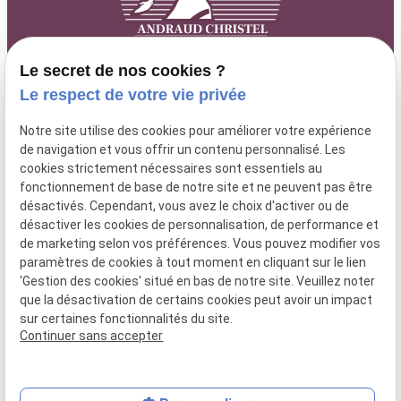
Le secret de nos cookies ?
Le respect de votre vie privée
63 rue Paradis
lundi au
Notre site utilise des cookies pour améliorer votre expérience
04 84 89 15 87
13006 MARSEILLE
de navigation et vous offrir un contenu personnalisé. Les
vendredi : 9h
cookies strictement nécessaires sont essentiels au
- 18h30
fonctionnement de base de notre site et ne peuvent pas être
désactivés. Cependant, vous avez le choix d'activer ou de
désactiver les cookies de personnalisation, de performance et
de marketing selon vos préférences. Vous pouvez modifier vos
SIRET :
52025096000066
paramètres de cookies à tout moment en cliquant sur le lien
'Gestion des cookies' situé en bas de notre site. Veuillez noter
que la désactivation de certains cookies peut avoir un impact
Plan du
Mentions
Politique de
Gestion
sur certaines fonctionnalités du site.
site
légales
confidentialité
des
Continuer sans accepter
cookies