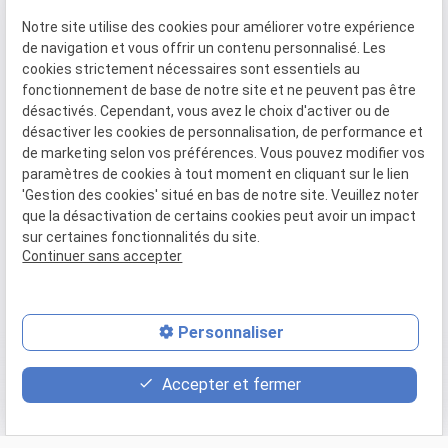
63 rue Paradis
lundi au
Notre site utilise des cookies pour améliorer votre expérience
04 84 89 15 87
13006 MARSEILLE
de navigation et vous offrir un contenu personnalisé. Les
vendredi : 9h
cookies strictement nécessaires sont essentiels au
- 18h30
fonctionnement de base de notre site et ne peuvent pas être
désactivés. Cependant, vous avez le choix d'activer ou de
désactiver les cookies de personnalisation, de performance et
de marketing selon vos préférences. Vous pouvez modifier vos
SIRET :
52025096000066
paramètres de cookies à tout moment en cliquant sur le lien
'Gestion des cookies' situé en bas de notre site. Veuillez noter
que la désactivation de certains cookies peut avoir un impact
Plan du
Mentions
Politique de
Gestion
sur certaines fonctionnalités du site.
site
légales
confidentialité
des
Continuer sans accepter
cookies
Personnaliser
place
contact_page
phone
Accepter et fermer
Plan d'accès
Contact
04 84 89 15 87