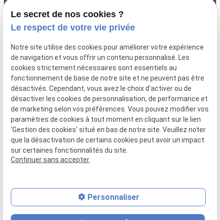
Le secret de nos cookies ?
Le respect de votre vie privée
63 rue Paradis
lundi au
Notre site utilise des cookies pour améliorer votre expérience
04 84 89 15 87
13006 MARSEILLE
de navigation et vous offrir un contenu personnalisé. Les
vendredi : 9h
cookies strictement nécessaires sont essentiels au
- 18h30
fonctionnement de base de notre site et ne peuvent pas être
désactivés. Cependant, vous avez le choix d'activer ou de
désactiver les cookies de personnalisation, de performance et
de marketing selon vos préférences. Vous pouvez modifier vos
SIRET :
52025096000066
paramètres de cookies à tout moment en cliquant sur le lien
'Gestion des cookies' situé en bas de notre site. Veuillez noter
que la désactivation de certains cookies peut avoir un impact
Plan du
Mentions
Politique de
Gestion
sur certaines fonctionnalités du site.
site
légales
confidentialité
des
Continuer sans accepter
cookies
Personnaliser
place
contact_page
phone