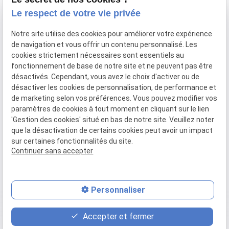
Le respect de votre vie privée
63 rue Paradis
lundi au
Notre site utilise des cookies pour améliorer votre expérience
04 84 89 15 87
13006 MARSEILLE
de navigation et vous offrir un contenu personnalisé. Les
vendredi : 9h
cookies strictement nécessaires sont essentiels au
- 18h30
fonctionnement de base de notre site et ne peuvent pas être
désactivés. Cependant, vous avez le choix d'activer ou de
désactiver les cookies de personnalisation, de performance et
de marketing selon vos préférences. Vous pouvez modifier vos
SIRET :
52025096000066
paramètres de cookies à tout moment en cliquant sur le lien
'Gestion des cookies' situé en bas de notre site. Veuillez noter
que la désactivation de certains cookies peut avoir un impact
Plan du
Mentions
Politique de
Gestion
sur certaines fonctionnalités du site.
site
légales
confidentialité
des
Continuer sans accepter
cookies
Personnaliser
place
contact_page
phone
Accepter et fermer
Plan d'accès
Contact
04 84 89 15 87